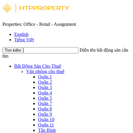
Properties: Office - Retail - Assignment
English
Tiếng Việt
Điền tên bất động sản cần
Tìm kiếm
tìm
Bất Động Sản Cho Thuê
Văn phòng cho thuê
Quận 1
Quận 2
Quận 3
Quận 4
Quận 5
Quận 7
Quận 8
Quận 9
Quận 10
Quận 11
Tân Bình