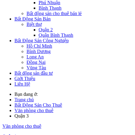
Phú Nhuận
Bình Thạnh
Bất động sản cho thuê bán lẻ
Bất Động Sản Bán
Biệt thự
Quận 2
Quận Bình Thạnh
Bất Động Sản Công Nghiệp
Hồ Chí Minh
Bình Dương
Long An
Đồng Nai
Vũng Tàu
Bất động sản đầu tư
Giới Thiệu
Liên Hệ
Bạn đang ở:
Trang chủ
Bất Động Sản Cho Thuê
Văn phòng cho thuê
Quận 3
Văn phòng cho thuê