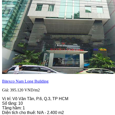
Bitexco Nam Long Building
Giá: 395.120 VND/m2
Vị trí: Võ Văn Tần, P.6, Q.3, TP HCM
Số tầng: 10
Tầng hầm: 1
Diện tích cho thuê: N/A - 2.400 m2