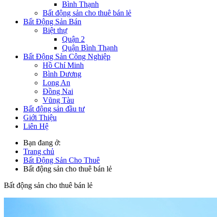
Bình Thạnh
Bất động sản cho thuê bán lẻ
Bất Động Sản Bán
Biệt thự
Quận 2
Quận Bình Thạnh
Bất Động Sản Công Nghiệp
Hồ Chí Minh
Bình Dương
Long An
Đồng Nai
Vũng Tàu
Bất động sản đầu tư
Giới Thiệu
Liên Hệ
Bạn đang ở:
Trang chủ
Bất Động Sản Cho Thuê
Bất động sản cho thuê bán lẻ
Bất động sản cho thuê bán lẻ