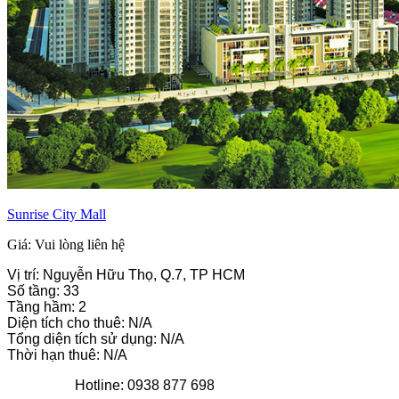
Sunrise City Mall
Giá: Vui lòng liên hệ
Vị trí: Nguyễn Hữu Thọ, Q.7, TP HCM
Số tầng: 33
Tầng hầm: 2
Diện tích cho thuê: N/A
Tổng diện tích sử dụng: N/A
Thời hạn thuê: N/A
Hotline: 0938 877 698