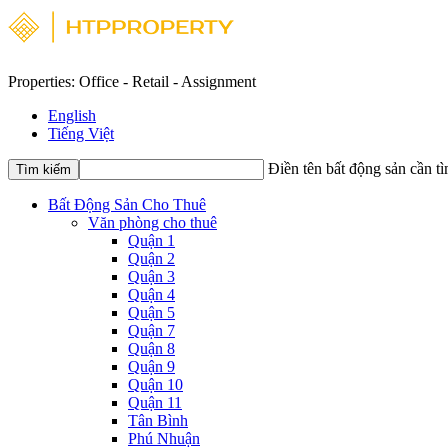
Properties: Office - Retail - Assignment
English
Tiếng Việt
Điền tên bất động sản cần t
Tìm kiếm
Bất Động Sản Cho Thuê
Văn phòng cho thuê
Quận 1
Quận 2
Quận 3
Quận 4
Quận 5
Quận 7
Quận 8
Quận 9
Quận 10
Quận 11
Tân Bình
Phú Nhuận