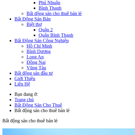
Phú Nhuận
Bình Thạnh
Bất động sản cho thuê bán lẻ
Bất Động Sản Bán
Biệt thự
Quận 2
Quận Bình Thạnh
Bất Động Sản Công Nghiệp
Hồ Chí Minh
Bình Dương
Long An
Đồng Nai
Vũng Tàu
Bất động sản đầu tư
Giới Thiệu
Liên Hệ
Bạn đang ở:
Trang chủ
Bất Động Sản Cho Thuê
Bất động sản cho thuê bán lẻ
Bất động sản cho thuê bán lẻ