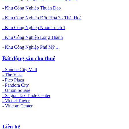
- Khu Công Nghiệp Thuận Đạo
- Khu Công Nghiệp Đức Hoà 3 - Thái Hoà
- Khu Công Nghiệp Nhơn Trạch 1
- Khu Công Nghiệp Long Thành
- Khu Công Nghiệp Phú Mỹ 1
Bất động sản cho thuê
- Sunrise City Mall
- The Vista
- Pico Plaza
- Pandora City
- Union Square
- Saigon Tax Trade Center
- Viettel Tower
- Vincom Center
Liên hệ