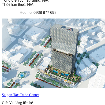
Tổng diện tích sử dụng: N/A
Thời hạn thuê: N/A
Hotline: 0938 877 698
Saigon Tax Trade Center
Giá: Vui lòng liên hệ