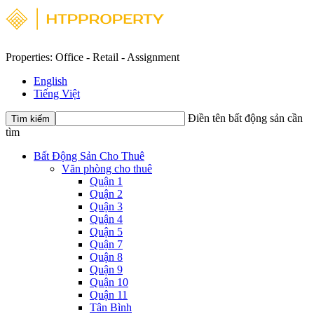
Properties: Office - Retail - Assignment
English
Tiếng Việt
Điền tên bất động sản cần
Tìm kiếm
tìm
Bất Động Sản Cho Thuê
Văn phòng cho thuê
Quận 1
Quận 2
Quận 3
Quận 4
Quận 5
Quận 7
Quận 8
Quận 9
Quận 10
Quận 11
Tân Bình