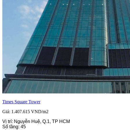
Times Square Tower
Giá: 1.407.615 VND/m2
Vị trí: Nguyễn Huệ, Q.1, TP HCM
Số tầng: 45