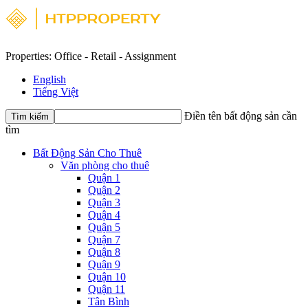
Properties: Office - Retail - Assignment
English
Tiếng Việt
Điền tên bất động sản cần
Tìm kiếm
tìm
Bất Động Sản Cho Thuê
Văn phòng cho thuê
Quận 1
Quận 2
Quận 3
Quận 4
Quận 5
Quận 7
Quận 8
Quận 9
Quận 10
Quận 11
Tân Bình