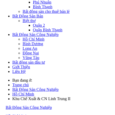
Phú Nhuận
Bình Thạnh
Bất động sản cho thuê bán lẻ
Bất Động Sản Bán
Biệt thự
Quận 2
Quận Bình Thạnh
Bất Động Sản Công Nghiệp
Hồ Chí Minh
Bình Dương
Long An
Đồng Nai
Vũng Tàu
Bất động sản đầu tư
Giới Thiệu
Liên Hệ
Bạn đang ở:
Trang chủ
Bất Động Sản Công Nghiệp
Hồ Chí Minh
Khu Chế Xuất & CN Linh Trung II
Bất Động Sản Công Nghiệp